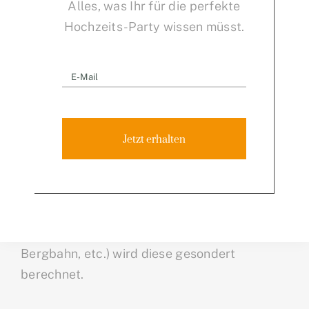
Alles, was Ihr für die perfekte
genanntes Konto unmittelbar nach
Hochzeits-Party wissen müsst.
Rechnungseingang, spätestens jedoch
nach 10 Werktagen nach
Rechnungseingang.
(Euro)Schecks, Wechsel, Kreditkarten oder
ähnliches werden nicht akzeptiert!
Jetzt erhalten
6. Anreise zur Lokation
Ist die Anreise mit außergweöhnlichem
Aufwand verbunden (Flugzeug, Fähre,
Bergbahn, etc.) wird diese gesondert
berechnet.