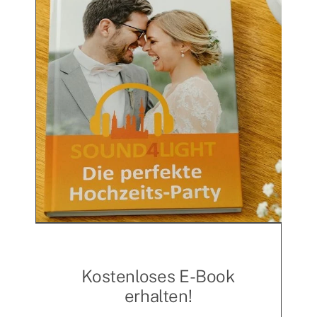
Leistungen nicht erbringen kann, hat der
Kunde kein Recht auf Rücktritt vom Vertrag,
keinen Anspruch auf Schadensersatz, kein
Recht auf Zurückhaltung einer Zahlung.
5. Zahlungen
Zahlungen sind ohne Abzug und
ausschließlich an Sound4Light direkt
vorzunehmen, folgende Zahlungsarten
werden aktzeptiert:
Barzahlung vor / während / am
Kostenloses E-Book
unmittelbaren Ende einer Veranstaltung.
erhalten!
Überweisung auf ein von Sound4Light