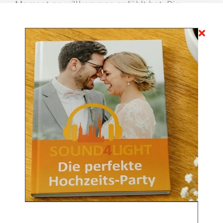
Moment an willkommen gefühlt hat. Die
Kombination aus idyllischer Umgebung,
liebevoller Gestaltung und entspanntem
Sommerfeeling war einfach perfekt für eine
Hochzeit, die lange in Erinnerung bleiben
wird.
Und natürlich durfte der passende
Soundtrack nicht fehlen: Mit unserem
Sound4Light – DJ Service München war die
musikalische Begleitung in besten Händen.
Von sanften Grooves zum Empfang über
emotionale Momente während des Dinners
bis hin zu einer vollen Tanzfläche am Abend –
die Musik hat den Tag getragen, verbunden